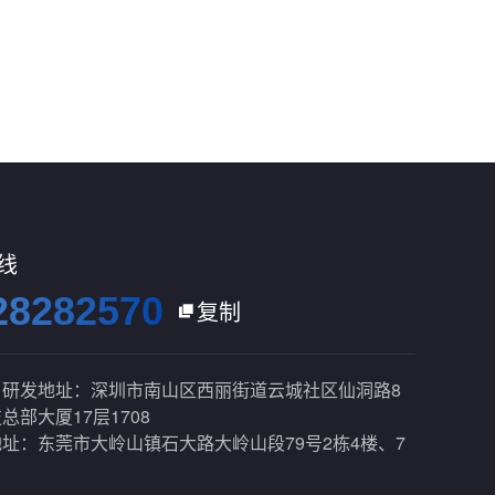
线
28282570
复制

：研发地址：深圳市南山区西丽街道云城社区仙洞路8
总部大厦17层1708
址：东莞市大岭山镇石大路大岭山段79号2栋4楼、7